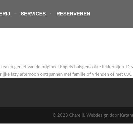
ERIJ
SERVICES
RESERVEREN
tea en geniet van de origineel Engels huisgemaakte lekkernijen. De
rlijke lazy afternoon ontspannen met familie of vrienden of met uw..
© 2023 Charelli. Webdesign door
Katam