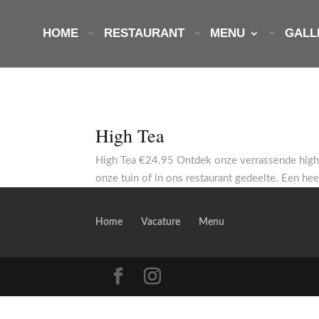
HOME
RESTAURANT
MENU
GALL
High Tea
High Tea €24.95 Ontdek onze verrassende high 
onze tuin of in ons restaurant gedeelte. Een hee
Home
Vacature
Menu