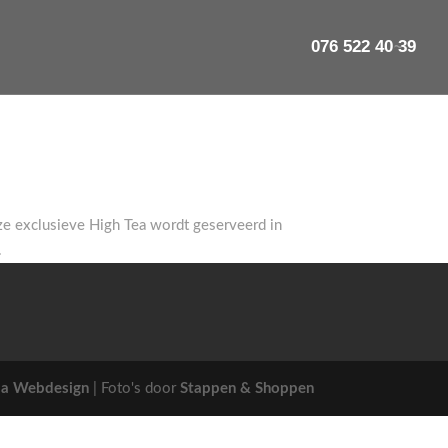
076 522 40 39
ze exclusieve High Tea wordt geserveerd in
.
a Webdesign
| Foto's door
Stappen & Shoppen